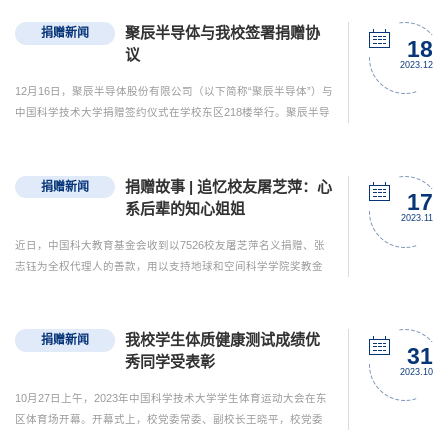
少年班学院楼建设，以及基础科研创新和人才培养。12月20日，
杨元庆校友与中国科大捐赠签约仪式现场中国科学技术大学党委
聚辰半导体与我校签署捐赠协
捐赠新闻
书记舒歌群代表教育基金会与杨元庆签署捐赠协议，颁发捐赠证
18
议
书中国科学技术大学校长包信和代表学校与杨元庆签署捐赠协
2023.12
议，颁...
12月16日，聚辰半导体股份有限公司（以下简称“聚辰半导体”）与
中国科学技术大学捐赠签约仪式在学校东区218楼举行。聚辰半导
体董事长陈作涛，董事、总裁张建臣，湖北珞珈梧桐创业投资有
限公司总经理林庚，校长包信和，党委常委、副校长傅尧，党委
副书记、党委宣传部部长邓建松出席仪式和参加会见。校党政办
捐赠故事 | 追忆校友屠芝萍：心
捐赠新闻
公室、对外联络与基金事务处、团委、国家示范性微电子学院、
17
系后辈的知心姐姐
教育基金会等单位负责同志参加签约仪式。仪式由对外联络与基...
2023.11
近日，中国科大教育基金会收到以7526校友屠芝萍名义捐赠、张
志钰为全权代理人的善款，用以支持地球和空间科学学院奖教金
与学科建设。屠芝萍工作（留校、海外）留影屠芝萍(1949.8.13–
2020.8.24)，原中国科学技术大学地球物理专业7526班毕业，曾留
校于地球物理教研室任教。1986年赴美Boston College留学，获地
我校学生体质健康测试成绩优
捐赠新闻
球科学硕士学位，进入哥伦比亚大学拉蒙地球科学研究所担任助
31
秀同学受表彰
理研究员，与多位后来前去的科大后辈结成亲密群体，长期分...
2023.10
10月27日上午，2023年中国科学技术大学学生体育运动大会在东
区体育场开幕。开幕式上，校党委常委、副校长王晓平，校党委
副书记邓建松及校体育运动委员会成员分别为在2022年度国家学