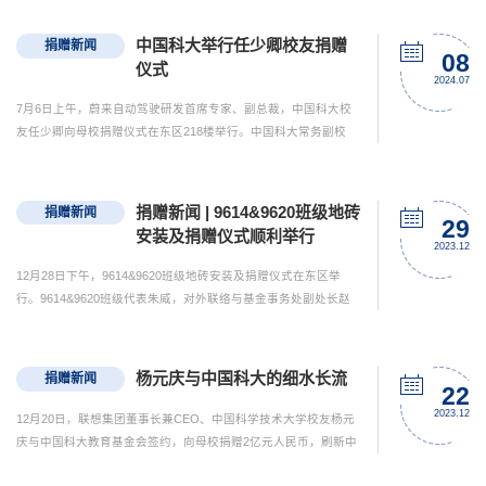
与基金事务处负责人出席仪式。活动由教育基金会秘书长周宇主
持。
中国科大举行任少卿校友捐赠
捐赠新闻
08
仪式
2024.07
7月6日上午，蔚来自动驾驶研发首席专家、副总裁，中国科大校
友任少卿向母校捐赠仪式在东区218楼举行。中国科大常务副校
长、中国科学院院士潘建伟，校长助理薛天，党委教师工作部、
人力资源部、信息科学技术学院主要负责人出席仪式。仪式由中
国科大教育基金会秘书长周宇主持。潘建伟代表学校向任少卿校
捐赠新闻 | 9614&9620班级地砖
捐赠新闻
友对母校的支持和深情厚谊表示感谢。他指出，近年来科大人中
29
安装及捐赠仪式顺利举行
涌现出一大批人工智能领域的领军人才，为推动行业发展发挥了
2023.12
重要作...
12月28日下午，9614&9620班级地砖安装及捐赠仪式在东区举
行。9614&9620班级代表朱威，对外联络与基金事务处副处长赵
林参加仪式。下午四时，9614&9620班级地砖在东区勤奋路上正
式安装完毕。赵林为9614&9620班级颁发捐赠证书，并与返校班
级代表在落成的地砖前合影。2023年7月，9614&9620班级主动发
杨元庆与中国科大的细水长流
捐赠新闻
起班级地砖认捐，将集得款项全部捐予中国科大教育基金会，用
22
以支持班级所在学院——化学与材料科学学院的发展建设，助力
2023.12
12月20日，联想集团董事长兼CEO、中国科学技术大学校友杨元
母校教育事...
庆与中国科大教育基金会签约，向母校捐赠2亿元人民币，刷新中
国科大建校以来最大单笔个人捐款。该捐赠将用于支持中国科大