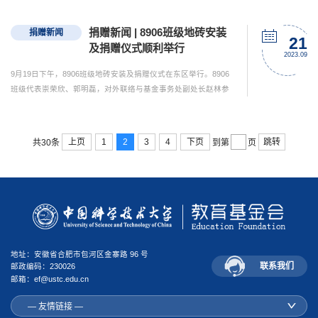
生体质健康测试中获得优秀成绩的学生代表颁发证书和“华米运动
健康基金”支持的表彰奖品。我校学生体质健康测试优秀率逐年上
捐赠新闻 | 8906班级地砖安装
捐赠新闻
升在校体育教学中心、教务处、学工部、教育基金会等相关部门
21
及捐赠仪式顺利举行
的工作和支持下，我校学生体质健康测试优秀率逐年上升，
2023.09
2021...
9月19日下午，8906班级地砖安装及捐赠仪式在东区举行。8906
班级代表崇荣欣、郭明磊，对外联络与基金事务处副处长赵林参
加仪式。下午三时，8906班级纪念地砖在东区天使路上正式安装
完毕。赵林为8906班级颁发捐赠证书，并与返校班级代表在落成
地砖前合影。2023年7月，8906班级主动发起班级地砖认捐，将集
上页
1
2
3
4
下页
跳转
共30条
到第
页
得款项全部捐予中国科大教育基金会，用以支持母校教育事业的
发展。自2018年学校建校60周年启动班级纪念地砖项目以来，已
有24...
地址：安徽省合肥市包河区金寨路 96 号
联系我们
邮政编码：230026
邮箱：ef@ustc.edu.cn
— 友情链接 —