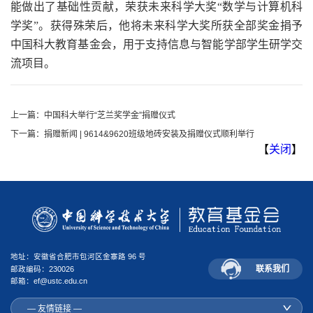
能做出了基础性贡献，荣获未来科学大奖“数学与计算机科
学奖”。获得殊荣后，他将未来科学大奖所获全部奖金捐予
中国科大教育基金会，用于支持信息与智能学部学生研学交
流项目。
上一篇：
中国科大举行“芝兰奖学金”捐赠仪式
下一篇：
捐赠新闻 | 9614&9620班级地砖安装及捐赠仪式顺利举行
【
关闭
】
地址：安徽省合肥市包河区金寨路 96 号
联系我们
邮政编码：230026
邮箱：ef@ustc.edu.cn
— 友情链接 —