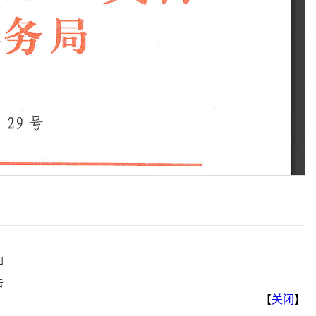
知
告
【
关闭
】