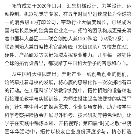
拓竹成立于2020年11月，汇集机械设计、力学设计、运
动控制、机器视觉等专家，在五年时间里迅速成长为全球第
一的消费级3D打印公司，带动行业大幅度增长，已经成为
国内增长最快的独角兽企业之一。拓竹的团队构成更是充满
着中国科大基因——联合创始人兼CEO陶冶（02级22系）、
联合创始人兼首席技术官高修峰（99级10系）等校友在AI、
硬件、产品研发等关键领域发挥专业能力。几乎每一款销往
全球的拓竹设备里，都凝聚了中国科大学子的智慧和心血。
从中国科大校园走出，奔赴产业一线创新创业的他们，
始终牵挂着母校的发展，将心底的感恩化作一次次掷地有声
的行动。在工程科学学院教学实践中，拓竹捐赠的设备精准
衔接理论教学与实操训练，为师生搭建起高效便捷的实践平
台；针对学生科考的探索需求，企业专项支持，助力校学生
科学考察探险协会开展野外科考、技术研发等特色活动，让
学子在实践中锤炼本领、开拓视野；第四届“时光之敬”书院
嘉年华活动中，拓竹以校友企业身份深度参与，精心打造