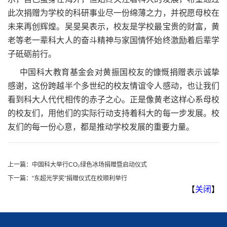
此次捐赠为学校的科研事业尽一份绵薄之力，并祝愿母校在
未来再创辉煌。吴旻昊表示，校友是学校最宝贵的财富，黄
老等老一辈科大人的奋斗精神与家国情怀始终激励着后辈学
子砥砺前行。
中国科大教育基金会对黄振国校友的慷慨捐赠表示诚挚
感谢，这份跨越半个多世纪的校友情谊令人感动，也让我们
看到科大人代代相传的赤子之心。正是像黄老这样心系母校
的校友们，用他们的实际行动支持着科大的每一步发展。校
友们的每一份心意，都是推动学校发展的重要力量。
上一篇：
中国科大举行CO₂绿色冰场捐赠暨启动仪式
下一篇：
“东超光学奖”捐赠仪式在校顺利举行
【
关闭
】