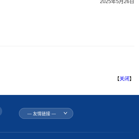
2025
年
5
月
26
日
【
关闭
】
— 友情链接 —