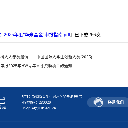
：2025年度“华米基金”申报指南.pdf
】已下载
266
次
科大人参赛邀请——中国国际大学生创新大赛(2025)
申报2025年HW青年人才资助项目的通知
地址：安徽省合肥市包河区金寨路 96 号
联系我们
邮政编码：230026
邮箱：ef@ustc.edu.cn