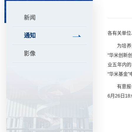
新闻
各有关单位
通知
为培养
影像
“华米创新
业五年内的
“华米基金
有意报
6
月
26
日
18: