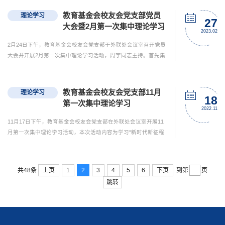
传部桂运安老师做主题为“如何做好媒体宣传”的分享报告。桂运安
教育基金会校友会党支部党员
理论学习
老师首先对校友总会、教育基金会所发的新闻稿件进行了分析，
27
大会暨2月第一次集中理论学习
随后将新闻分为“亮点”、“民生”、“典型”和“会议”四个...
2023.02
2月24日下午，教育基金会校友会党支部于外联处会议室召开党员
大会并开展2月第一次集中理论学习活动，周宇同志主持。首先集
体讨论了王欣依同志申请入党和党支部星级认定自评表打分等事
宜。随后周宇同志带领大家学习了习近平总书记在中共中央政治
局第三次集体学习上发表的重要讲话。学习完毕，党员同志们进
教育基金会校友会党支部11月
理论学习
行了热烈的交流讨论。朱洪超同志表示，习近平总书记在讲话中
18
第一次集中理论学习
指出，要构筑国际基础研究合作平台，设立面向全球的科学研究
2022.11
基...
11月17日下午，教育基金会校友会党支部在外联处会议室开展11
月第一次集中理论学习活动，本次活动内容为学习“新时代新征程
创造令世人刮目相看的新的更大奇迹 ——习近平总书记在党的二
十大闭幕会上的重要讲话引发热烈反响”和人民日报社论：团结奋
斗，谱写新时代中国特色社会主义更加绚丽的华章 ——热烈祝贺
上页
1
2
3
4
5
6
下页
共48条
到第
页
中国共产党第二十次全国代表大会胜利闭幕。本次学习由支部书
跳转
记周宇主持。学习结束，支部党员就学习内容进行了热烈讨论...