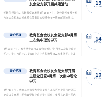
思想保证强大精神力量有利文化条件》，由支部书记周宇同志主
19
友会党支部开展共建活动
持。学习完毕，支部党员展开交流讨论。赵林同志表示，习近平
2023.06
总书...
党建引领聚合力共建共促谋发展5月18日下午，财务处党支部与教
育基金会校友会党支部在图书馆四楼报告厅开展支部共建活动。
财务处党支部书记姚子龙、教育基金会校友会党支部书记周宇带
领支部党员及入党积极分子共同参加了活动。会上，与会人员首
先共同观看《二十大党章公开课》系列视频，学习“如何理解坚持
教育基金会校友会党支部4月第
理论学习
制度治党依规治党”、“如何理解充分发挥人才作为第一资源的作
14
二次集中理论学习
用”、“如何理解逐步实现全体人民共同富裕”、“党章在‘五...
2023.04
4月13日下午，教育基金会校友会党支部举行4月第二次集中理论
学习，学习习近平总书记在中共中央政治局第二次集体学习上发
表的重要讲话，由支部书记周宇同志主持。学习完毕，支部党员
展开交流讨论。朱东杰同志表示，通过本次学习，我们了解到，
要加快科技自立自强步伐，解决外国“卡脖子”问题。要健全新型举
教育基金会校友会党支部开展
理论学习
国体制，强化国家战略科技力量，优化配置创新资源，使我国在
10
主题党日暨4月第一次集中理论
重要科技领域成为全球领跑者，在前沿交叉领域成为开拓者，力...
2023.04
学习
4月7日下午，教育基金会校友会党支部在东校区水上报告厅外联
处会议室开展主题党日暨集中理论学习活动，支部书记周宇同志
主持。全体党员首先共同学习了中共中央办公厅印发的《关于在
全党大兴调查研究的工作方案》文件精神。随后邀请到校党委宣