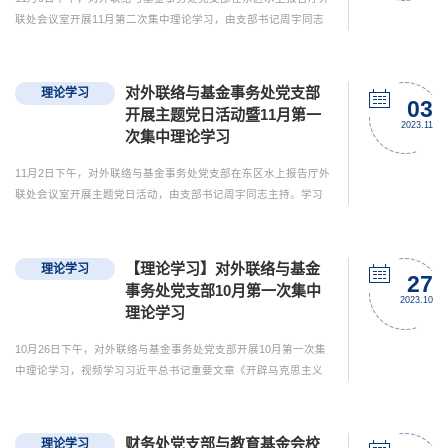
联处会议室开展11月第二次集中理论学习，由支部书记周宇同志
主持。视频学习《习近平对新时代办公厅工作作出的重要指
示》、《为党和国家事业发展 广聚天下英才广集创造伟力》。
学习后，大家进行了交流讨论。苏茜同志表示，我们要提高政治
对外联络与基金事务处党支部
理论学习
站位，坚持以习近平新时代中国特色社会主义思想为指导，胸怀
03
开展主题党日活动暨11月第一
“国之大者”，坚定维护党中央集中统一领导，始终在思想上政治
2023.11
次集中理论学习
上...
11月2日下午，对外联络与基金事务处党支部在东区水上报告厅外
联处会议室开展主题党日活动，由支部书记周宇同志主持。学习
《习近平总书记对新时代办公厅工作作出的重要指示精神的通
知》、《习近平在中共中央政治局第九次集体学习时强调 铸牢中
华民族共同体意识 推进新时代党的民族工作高质量发展》和《深
【理论学习】对外联络与基金
理论学习
入学习贯彻习近平文化思想 更好担负起新的文化使命》。 本次
27
事务处党支部10月第一次集中
活动组织支部全体党员对校纪检监察机构下发的《违规饮酒、酒...
2023.10
理论学习
10月26日下午，对外联络与基金事务处党支部开展10月第一次集
中理论学习，视频学习习近平总书记重要文章《开辟马克思主义
中国化时代化新境界》，以及习近平总书记对宣传思想文化工作
的重要指示强调《坚定文化自信秉持开放包容坚持守正创新 为全
面建设社会主义现代化国家全面推进中华民族伟大复兴提供坚强
财务处党支部与教育基金会校
理论学习